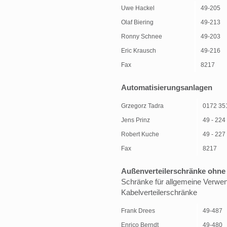
Uwe Hackel
49-205
Olaf Biering
49-213
Ronny Schnee
49-203
Eric Krausch
49-216
Fax
8217
Automatisierungsanlagen
Grzegorz Tadra
0172 35
Jens Prinz
49 - 224
Robert Kuche
49 - 227
Fax
8217
Außenverteilerschränke ohn
Schränke für allgemeine Verwen
Kabelverteilerschränke
Frank Drees
49-487
Enrico Berndt
49-480