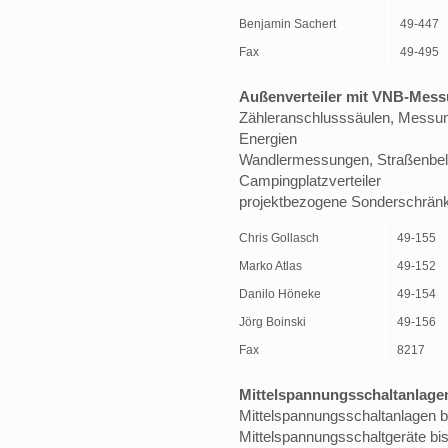
Benjamin Sachert
49-447
Fax
49-495
Außenverteiler mit VNB-Mes
Zähleranschlusssäulen, Messun
Energien
Wandlermessungen, Straßenbele
Campingplatzverteiler
projektbezogene Sonderschrän
Chris Gollasch
49-155
Marko Atlas
49-152
Danilo Höneke
49-154
Jörg Boinski
49-156
Fax
8217
Mittelspannungsschaltanlagen
Mittelspannungsschaltanlagen b
Mittelspannungsschaltgeräte bis