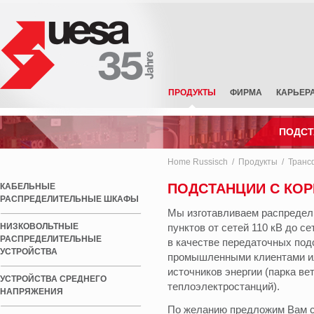
ПРОДУКТЫ
ФИРМА
КАРЬЕР
ПОДСТ
Home Russisch
Продукты
Транс
пу
ст
ра
ра
пр
пу
си
ни
ни
ни
вы
ко
ко
по
ар
об
сб
ст
AC 
DC 
Inf
Re
Кабельные распределительные
Низковольтные
Устройства среднего
Трансформаторные подстанции
Изготовление компонентов
обслуживание солнечных
E- мобильность
шк
эл
ул
ке
фо
шк
ра
ра
ра
на
ра
тр
об
вр
ве
ПОДСТАНЦИИ С КО
шкафы
распределительные устройства
напряжения
батарей
КАБЕЛЬНЫЕ
ра
эн
ра
в 
в 
на
ср
бе
РАСПРЕДЕЛИТЕЛЬНЫЕ ШКАФЫ
во
эн
Мы изготавливаем распредел
НИЗКОВОЛЬТНЫЕ
пунктов от сетей 110 кВ до се
РАСПРЕДЕЛИТЕЛЬНЫЕ
в качестве передаточных под
УСТРОЙСТВА
промышленными клиентами ил
источников энергии (парка ве
УСТРОЙСТВА СРЕДНЕГО
теплоэлектростанций).
НАПРЯЖЕНИЯ
По желанию предложим Вам се